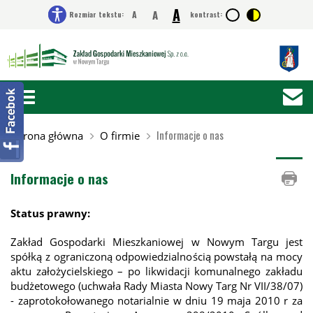
A
A
A
Rozmiar tekstu:
kontrast:
ROZMIAR
ROZMIAR
ROZMIAR
KONTRAST
KONTRAST
TEKSTU
TEKSTU
TEKSTU
PODSTAWOWY
WYSOKI
NORMALNY
WIĘKSZY
NAJWIĘKSZY
Informacje o nas
Strona główna
O firmie
Informacje o nas
Status prawny:
Zakład Gospodarki Mieszkaniowej w Nowym Targu jest
spółką z ograniczoną odpowiedzialnością powstałą na mocy
aktu założycielskiego – po likwidacji komunalnego zakładu
budżetowego (uchwała Rady Miasta Nowy Targ Nr VII/38/07)
- zaprotokołowanego notarialnie w dniu 19 maja 2010 r za